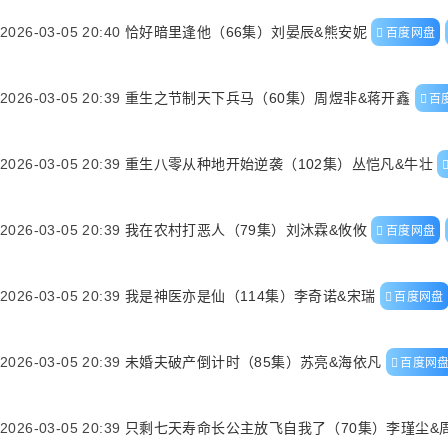
2026-03-05 20:40
恰好暗里逢他（66集）刘晏辰&熊安妮
百度网盘
2026-03-05 20:39
重生之节制天下兵马（60集）周煜非&蒋开鑫
百
2026-03-05 20:39
重生八零从种地开始逆袭（102集）丛恺凡&牛壮
2026-03-05 20:39
我在农村打恶人（79集）刘沐霖&攸攸
百度网盘
2026-03-05 20:39
我是神医亦是仙（114集）李奇诺&宋瑞
百度网盘
2026-03-05 20:39
未婚夫破产倒计时（85集）苏亮&海依凡
百度网
2026-03-05 20:39
只剩七天寿命长公主放飞自我了（70集）李瑾尘&