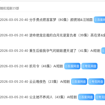
随机短剧15部
2026-03-05 20:40
分手费点燃首富梦（80集）颜骋旭&汪旭圆
百度
2026-03-05 20:40
逆命绝宠总裁的白月光是复仇者（39集）高在贤&
2026-03-05 20:40
重生后偷我孕气的姐姐遭天谴了（41集）Ai短剧
2026-03-05 20:40
折月令（46集）Ai短剧
百度网盘
夸克网盘
2026-03-05 20:40
云云晚夜色（23集）Ai短剧
百度网盘
夸克网盘
2026-03-05 20:40
公主她不养闲人（43集）AI短剧
百度网盘
夸克