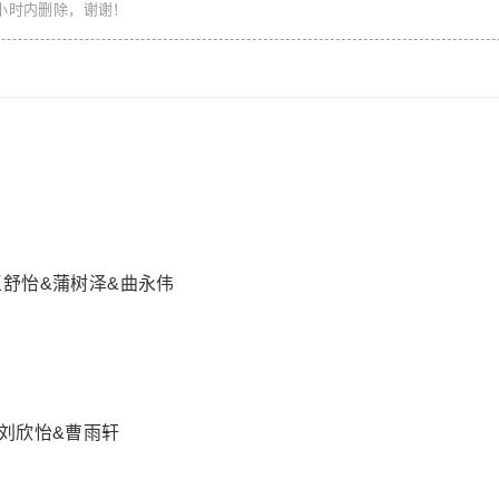
小时内删除，谢谢！
王舒怡&蒲树泽&曲永伟
刘欣怡&曹雨轩