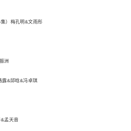
6集）梅孔明&文雨彤
振洲
路露&邱晗&冯卓琪
梓&孟天音