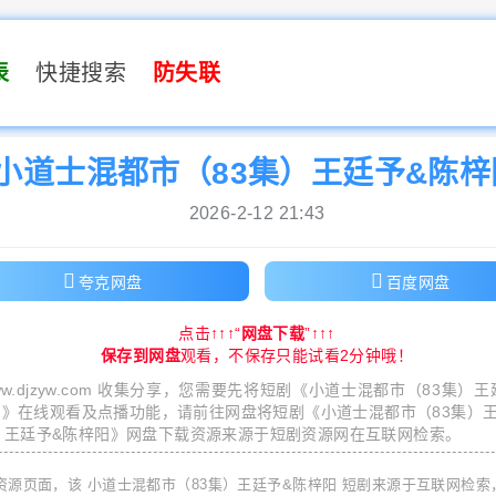
表
快捷搜索
防失联
小道士混都市（83集）王廷予&陈梓
2026-2-12 21:43
夸克网盘
百度网盘
点击↑↑↑“
网盘下载
”↑↑↑
保存到网盘
观看，不保存只能试看2分钟哦！
w.djzyw.com
收集分享，您需要先将短剧《
小道士混都市（83集）王
阳
》在线观看及点播功能，请前往网盘将短剧《
小道士混都市（83集）
）王廷予&陈梓阳
》网盘下载资源来源于短剧资源网在互联网检索。
资源页面，该
小道士混都市（83集）王廷予&陈梓阳
短剧来源于互联网检索