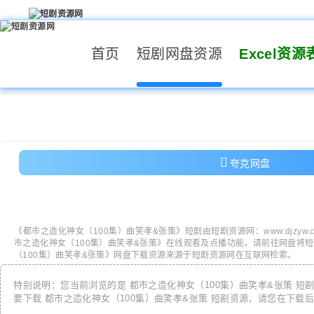
首页
短剧网盘资源
Excel资源
夸克网盘
《
都市之造化神女（100集）曲笑孝&张策
》短剧由
短剧资源网
：
www.djzyw.
市之造化神女（100集）曲笑孝&张策
》在线观看及点播功能，请前往网盘将短
（100集）曲笑孝&张策
》网盘下载资源来源于短剧资源网在互联网检索。
特别说明：您当前浏览的是
都市之造化神女（100集）曲笑孝&张策
短剧
要下载
都市之造化神女（100集）曲笑孝&张策
短剧资源，请您在下载后