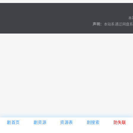
本
声明：
本站系通过网盘系
剧首页
剧资源
资源表
剧搜索
防失联