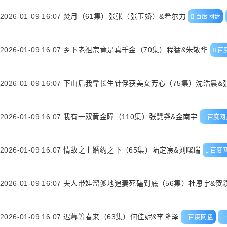
2026-01-09 16:07
焚月（61集）张张（张玉娇）&希尔力
百度网盘
2026-01-09 16:07
乡下老祖宗竟是真千金（70集）程猛&朱敬华
百
2026-01-09 16:07
下山后我靠长生针俘获美女芳心（75集）沈浩晨&
2026-01-09 16:07
我有一双黄金瞳（110集）张慧尧&金南宇
百度网
2026-01-09 16:07
情敌之上婚约之下（65集）陆定宸&刘曙瑞
百度
2026-01-09 16:07
夫人带娃溜爹地追妻死磕到底（56集）杜恩宇&贺
2026-01-09 16:07
迟暮等春来（63集）何佳妮&李隆泽
百度网盘