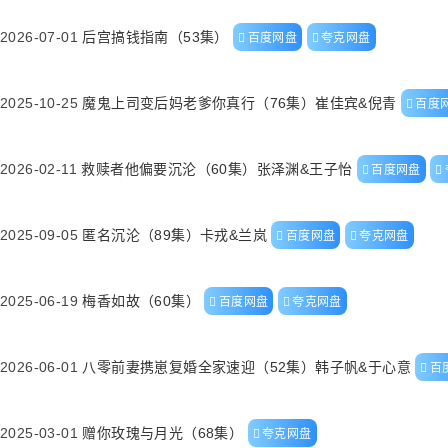
2026-07-01
后宫搞钱指南（53集）
百度网盘
夸克网盘
2025-10-25
魔鬼上司变后妈老爹你真行（76集）崔佳宾&倪青
百度
2026-02-11
救赎者他偏要沉沦（60集）张泽渊&王子怡
百度网盘
2025-09-05
匿名沉沦（89集）卡戎&兰岚
百度网盘
夸克网盘
2025-06-19
梅香如故（60集）
百度网盘
夸克网盘
2026-06-01
八零前妻携崽复婚全家速迎（52集）韩子帆&于心意
百
2025-03-01
赠你玫瑰与月光（68集）
夸克网盘