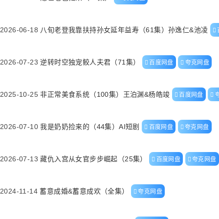
2026-06-18
八旬老登我靠扶持孙女延年益寿（61集）孙逸仁&池凌
2026-07-23
逆转时空独宠鲛人夫君（71集）
百度网盘
夸克网盘
2025-10-25
非正常美食系统（100集）王泊渊&杨皓竣
百度网盘
2026-07-10
我是奶奶捡来的（44集）AI短剧
百度网盘
夸克网盘
2026-07-13
藏仇入宫从女官步步崛起（25集）
百度网盘
夸克网盘
2024-11-14
蓄意成婚&蓄意成欢（全集）
夸克网盘