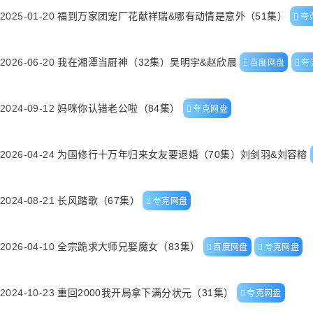
2025-01-20
福到万家团宠厂花献祥瑞&哪有动情是意外（51集）
夸
2026-06-20
我在湘潭当厨神（32集）吴明宇&赵欣晨
百度网盘
夸
2024-09-12
妈咪你认错老公啦（84集）
夸克网盘
2026-04-24
为国修行十万年归来女友要退婚（70集）刘剑羽&刘容榕
2024-08-21
长风踏歌（67集）
夸克网盘
2026-04-10
全宗跪求大师兄娶魔女（83集）
百度网盘
夸克网盘
2024-10-23
重回2000我开局拿下满分状元（31集）
夸克网盘