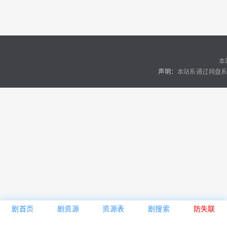
本
声明：
本站系通过网盘系
剧首页
剧资源
资源表
剧搜索
防失联