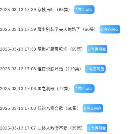
2025-03-13 17:39
京枝玉叶（65集）
夸克网盘
2025-03-13 17:39
薄少别装了夫人跑路了（60集）
夸克网盘
2025-03-13 17:39
隐世神厨震乾坤（65集）
夸克网盘
2025-03-13 17:08
谁在说朕坏话（119集）
夸克网盘
2025-03-13 17:08
国之利器（72集）
夸克网盘
2025-03-13 17:08
我的八零恋歌（60集）
夸克网盘
2025-03-13 17:07
曲终人散情不复（35集）
夸克网盘