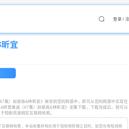
登录
/
林昕宜
67集）赵振栋&林昕宜
》保存到您的网盘中，即可从您的网盘中实现在
&烬爱难逍（67集）赵振栋&林昕宜
》全集下载，下载完成后，就可以
源于短剧资源网在互联网检索。
于互联网检索，本站收集存档仅用于短视频剪辑之目的，如您也有短视频