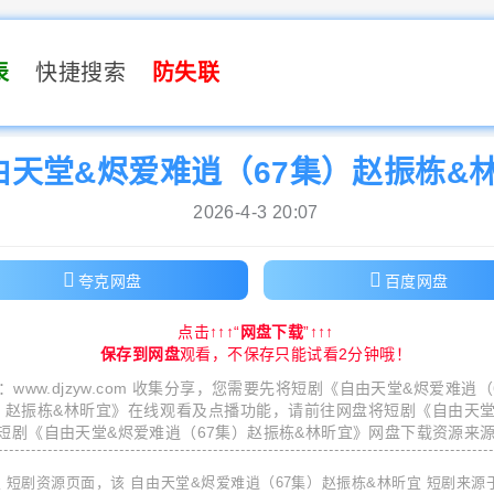
表
快捷搜索
防失联
由天堂&烬爱难逍（67集）赵振栋&
2026-4-3 20:07
夸克网盘
百度网盘
点击↑↑↑“
网盘下载
”↑↑↑
保存到网盘
观看，不保存只能试看2分钟哦！
：
www.djzyw.com
收集分享，您需要先将短剧《
自由天堂&烬爱难逍（
）赵振栋&林昕宜
》在线观看及点播功能，请前往网盘将短剧《
自由天堂
短剧《
自由天堂&烬爱难逍（67集）赵振栋&林昕宜
》网盘下载资源来
宜
短剧资源页面，该
自由天堂&烬爱难逍（67集）赵振栋&林昕宜
短剧来源