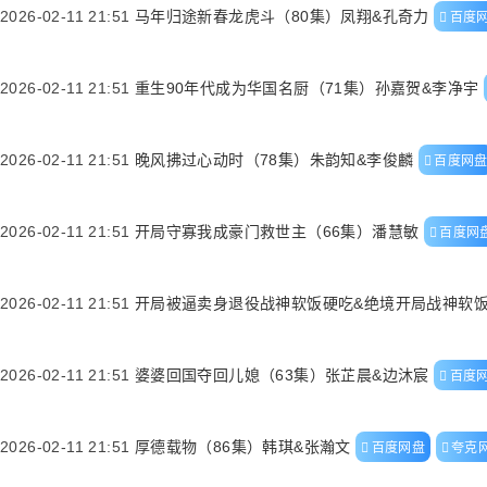
2026-02-11 21:51
马年归途新春龙虎斗（80集）凤翔&孔奇力
百度
2026-02-11 21:51
重生90年代成为华国名厨（71集）孙嘉贺&李净宇
2026-02-11 21:51
晚风拂过心动时（78集）朱韵知&李俊麟
百度网
2026-02-11 21:51
开局守寡我成豪门救世主（66集）潘慧敏
百度网
2026-02-11 21:51
开局被逼卖身退役战神软饭硬吃&绝境开局战神软饭
2026-02-11 21:51
婆婆回国夺回儿媳（63集）张芷晨&边沐宸
百度
2026-02-11 21:51
厚德载物（86集）韩琪&张瀚文
百度网盘
夸克