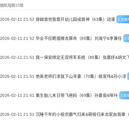
随机短剧15部
2026-02-11 21:52
穿越兽世我靠开幼儿园成兽神（63集）动漫
百度
2026-02-11 21:52
毕业不应聘摆摊去算命（80集）刘海宁&李兼任
2026-02-11 21:51
我一保安绑定无双将军系统（80集）张嘉妤&胡文
2026-02-11 21:51
绝美老师们求我下山寻妻（70集）姚家伟&孙小淳
2026-02-11 21:51
重生胎儿末日带飞爸妈（69集）孙嘉俊&咪咔
百
2026-02-11 21:51
沉睡千年的小祖宗霸气归来&萌祖归来龙家由我罩（