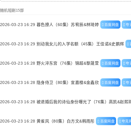
随机短剧15部
2026-03-23 16:29
暮色撩人（60集）苏宥辰&林琦婷
百度网盘
夸
2026-03-23 16:29
别动我女儿的入学名额（45集）王佳诺&史鹏辉
2026-03-23 16:28
野火淬东宫（76集）锦超&黎晟萱
百度网盘
夸
2026-03-23 16:28
隐身侍卫（80集）宣嘉橙&金鑫欣
百度网盘
夸
2026-03-23 16:28
被退婚后我的诗仙身份曝光了（76集）高凯&赵熙
2026-03-23 16:28
黄雀风（80集）白方文&韩雨彤
百度网盘
夸克