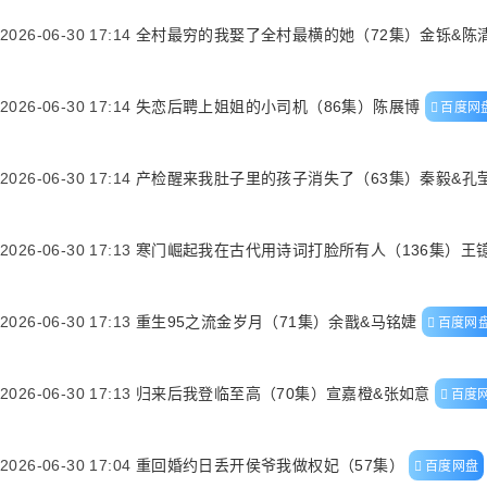
2026-06-30 17:14
全村最穷的我娶了全村最横的她（72集）金铄&陈
2026-06-30 17:14
失恋后聘上姐姐的小司机（86集）陈展博
百度网
2026-06-30 17:14
产检醒来我肚子里的孩子消失了（63集）秦毅&孔
2026-06-30 17:13
寒门崛起我在古代用诗词打脸所有人（136集）王
2026-06-30 17:13
重生95之流金岁月（71集）余戬&马铭婕
百度网
2026-06-30 17:13
归来后我登临至高（70集）宣嘉橙&张如意
百度
2026-06-30 17:04
重回婚约日丢开侯爷我做权妃（57集）
百度网盘