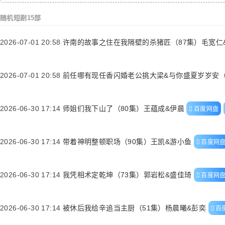
随机短剧15部
2026-07-01 20:58
许南的故事之住在我隔壁的杀猪匠（87集）毛宽仁
2026-07-01 20:58
前任哪有现任香闪婚老公挑大梁&与你盛夏岁岁安（
2026-06-30 17:14
师姐们我下山了（80集）王蕴成&伊晨
百度网盘
2026-06-30 17:14
带着神明整顿职场（90集）王凯&游小鱼
百度网
2026-06-30 17:14
我凭相术定乾坤（73集）郭岩松&盛佳琦
百度网
2026-06-30 17:14
被休后我给辛追当主厨（51集）杨晨曦&彭奕
百