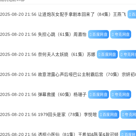
2025-08-20 21:56
让道炮灰女配手拿剧本回来了（84集）王燕飞
百
2025-08-20 21:56
失控心跳（61集）周嘉怡
百度网盘
夸克网盘
2025-08-20 21:56
奈何夫人太妖娆（61集）苏娜
百度网盘
夸克网
2025-08-20 21:56
故意泄露心声后哑巴公主制霸后宫（70集）宗妍初
2025-08-20 21:56
弹幕救援（60集）杨珊子
百度网盘
夸克网盘
2025-08-20 21:56
1979回头是家（78集）李悦暄
百度网盘
夸克
2025-08-20 21:56
透视小医仙（81集）王希如&陈茉&耿可倾
百度网