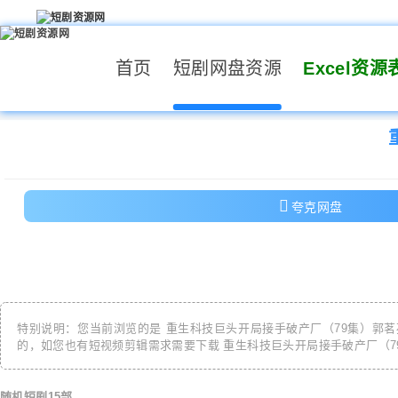
首页
短剧网盘资源
Excel资源
夸克网盘
特别说明：您当前浏览的是
重生科技巨头开局接手破产厂（79集）郭茗
的，如您也有短视频剪辑需求需要下载
重生科技巨头开局接手破产厂（7
随机短剧15部