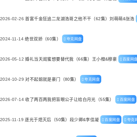
2026-02-26
首富千金狂追二龙湖浩哥之他不干（62集）刘萌萌&张浩
2024-11-14
绝世双娇（60集）
夸克网盘
2026-05-12
婚礼当天闺蜜想要替代我（66集）王小橙&穆豪
百度网
2024-10-29
对不起姐就是豪门（80集）
夸克网盘
2026-07-14
收了两百两我把盲眼公子让给白月光（55集）
百度网盘
2025-11-19
逐光于熄灭后（50集）段少卿&李佳凝
百度网盘
夸克