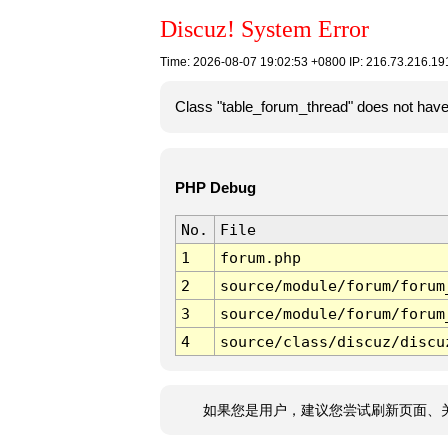
Discuz! System Error
Time: 2026-08-07 19:02:53 +0800 IP: 216.73.216.
Class "table_forum_thread" does not hav
PHP Debug
No.
File
1
forum.php
2
source/module/forum/forum
3
source/module/forum/forum
4
source/class/discuz/discu
如果您是用户，建议您尝试刷新页面、