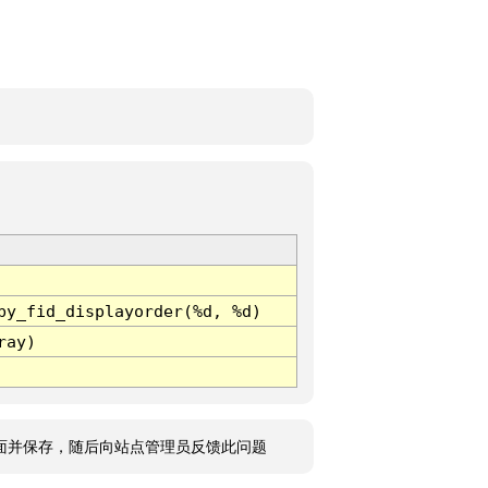
by_fid_displayorder(%d, %d)
ray)
面并保存，随后向站点管理员反馈此问题