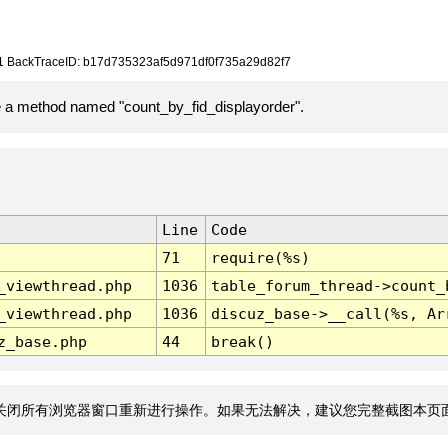
191 BackTraceID: b17d735323af5d971df0f735a29d82f7
e a method named "count_by_fid_displayorder".
Line
Code
71
require(%s)
_viewthread.php
1036
table_forum_thread->count_
_viewthread.php
1036
discuz_base->__call(%s, Ar
z_base.php
44
break()
关闭所有浏览器窗口重新进行操作。如果无法解决，建议您完整截图本页