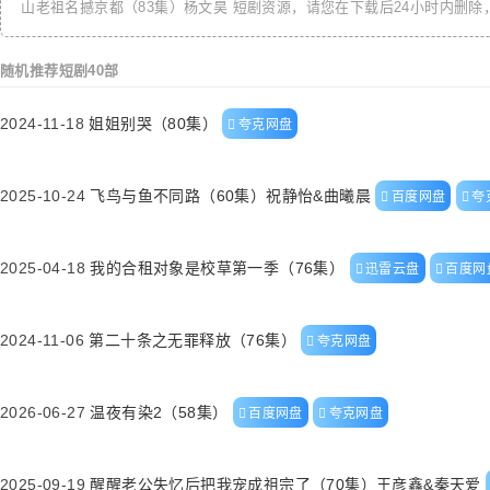
山老祖名撼京都（83集）杨文昊
短剧资源，请您在下载后24小时内删除
随机推荐短剧40部
2024-11-18
姐姐别哭（80集）
夸克网盘
2025-10-24
飞鸟与鱼不同路（60集）祝静怡&曲曦晨
百度网盘
夸
2025-04-18
我的合租对象是校草第一季（76集）
迅雷云盘
百度网
2024-11-06
第二十条之无罪释放（76集）
夸克网盘
2026-06-27
温夜有染2（58集）
百度网盘
夸克网盘
2025-09-19
醒醒老公失忆后把我宠成祖宗了（70集）王彦鑫&秦天爱