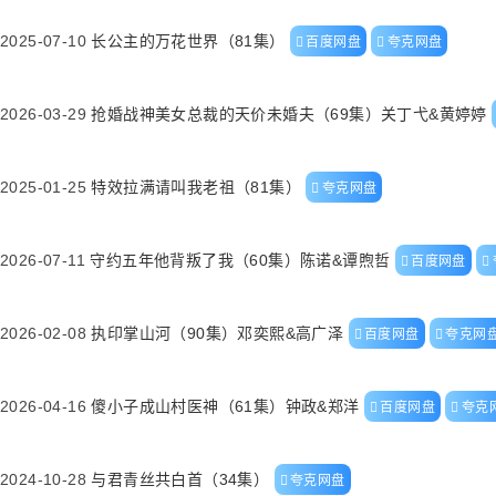
2025-07-10
长公主的万花世界（81集）
百度网盘
夸克网盘
2026-03-29
抢婚战神美女总裁的天价未婚夫（69集）关丁弋&黄婷婷
2025-01-25
特效拉满请叫我老祖（81集）
夸克网盘
2026-07-11
守约五年他背叛了我（60集）陈诺&谭煦哲
百度网盘
2026-02-08
执印掌山河（90集）邓奕熙&高广泽
百度网盘
夸克网
2026-04-16
傻小子成山村医神（61集）钟政&郑洋
百度网盘
夸克
2024-10-28
与君青丝共白首（34集）
夸克网盘