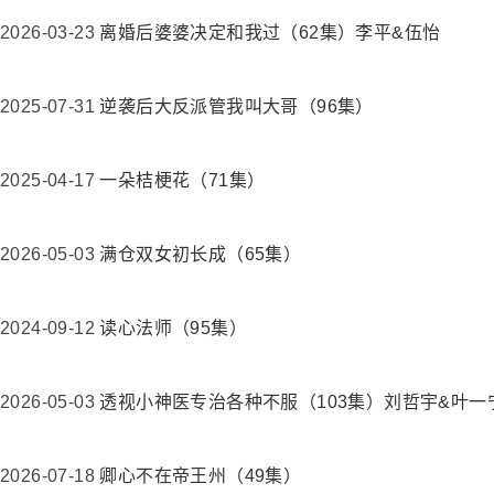
2026-03-23
离婚后婆婆决定和我过（62集）李平&伍怡
2025-07-31
逆袭后大反派管我叫大哥（96集）
2025-04-17
一朵桔梗花（71集）
2026-05-03
满仓双女初长成（65集）
2024-09-12
读心法师（95集）
2026-05-03
透视小神医专治各种不服（103集）刘哲宇&叶一
2026-07-18
卿心不在帝王州（49集）