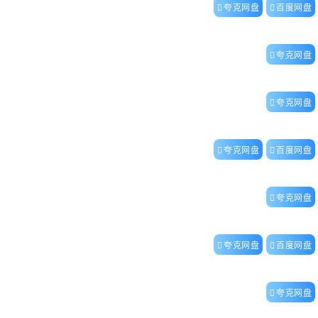
夸克网盘
百度网盘
夸克网盘
夸克网盘
夸克网盘
百度网盘
夸克网盘
夸克网盘
百度网盘
夸克网盘