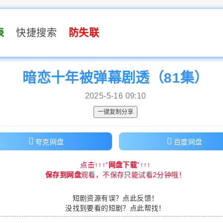
表
快捷搜索
防失联
暗恋十年被弹幕剧透（81集）
2025-5-16 09:10
一键复制分享
夸克网盘
百度网盘
点击↑↑↑“
网盘下载
”↑↑↑
保存到网盘
观看，不保存只能试看2分钟哦！
短剧资源有误？点此反馈！
没找到要看的短剧？点此帮找！