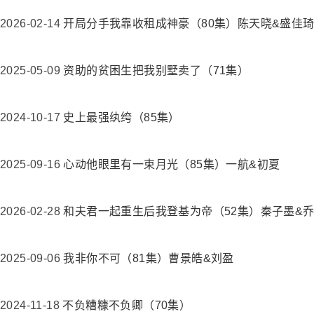
2026-02-14
开局分手我靠收租成神豪（80集）陈天晓&盛佳
2025-05-09
资助的贫困生把我别墅卖了（71集）
2024-10-17
史上最强纨绔（85集）
2025-09-16
心动他眼里有一束月光（85集）一航&初夏
2026-02-28
和夫君一起重生后我登基为帝（52集）秦子墨&
2025-09-06
我非你不可（81集）曹景皓&刘盈
2024-11-18
不负糟糠不负卿（70集）