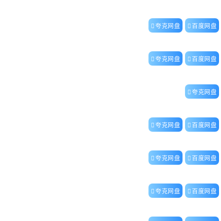
夸克网盘
百度网盘
夸克网盘
百度网盘
夸克网盘
夸克网盘
百度网盘
夸克网盘
百度网盘
夸克网盘
百度网盘