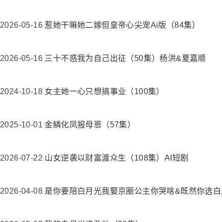
2026-05-16
惹她干嘛她二嫁但皇帝心尖宠Ai版（84集）
2026-05-16
三十不惑我为自己出征（50集）杨洪&夏嘉顺
2024-10-18
女主她一心只想搞事业（100集）
2025-10-01
金鳞化凤报母恩（57集）
2026-07-22
山女逆袭以财富渡众生（108集）AI短剧
2026-04-08
是你要陪白月光我娶京圈公主你哭啥&既然你选白